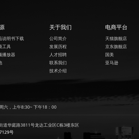
源
关于我们
电商平台
品说明书下载
公司简介
天猫旗舰店
级工具
发展历程
京东旗舰店
频播放器
人才招聘
国美
他
联系我们
亚马逊
技术介绍
六，上午8:30~ 下午18：00
道华庭路3811号龙达工业区C栋3楼东区
7129号