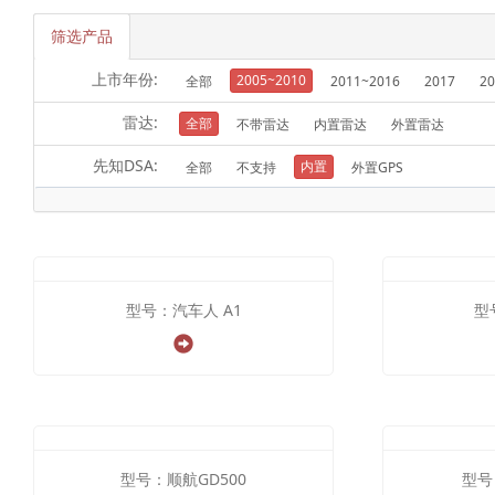
筛选产品
上市年份:
2005~2010
全部
2011~2016
2017
20
雷达:
全部
不带雷达
内置雷达
外置雷达
先知DSA:
内置
全部
不支持
外置GPS
型号：汽车人 A1
型
型号：顺航GD500
型号