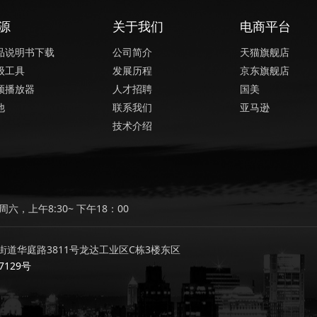
源
关于我们
电商平台
品说明书下载
公司简介
天猫旗舰店
级工具
发展历程
京东旗舰店
频播放器
人才招聘
国美
他
联系我们
亚马逊
技术介绍
六，上午8:30~ 下午18：00
道华庭路3811号龙达工业区C栋3楼东区
7129号