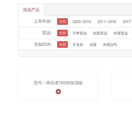
筛选产品
上市年份:
全部
2005~2010
2011~2016
2017
雷达:
全部
不带雷达
内置雷达
外置雷达
先知DSA:
全部
不支持
内置
外置GPS
型号：终结者T6000加强版