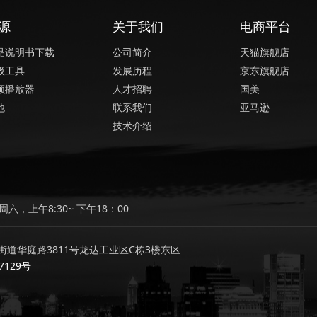
源
关于我们
电商平台
品说明书下载
公司简介
天猫旗舰店
级工具
发展历程
京东旗舰店
频播放器
人才招聘
国美
他
联系我们
亚马逊
技术介绍
六，上午8:30~ 下午18：00
道华庭路3811号龙达工业区C栋3楼东区
7129号